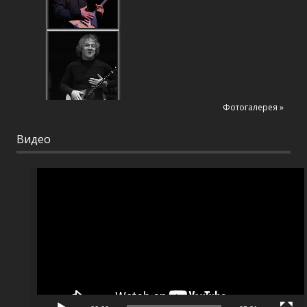
Фотогалерея »
Видео
Видеоплеер