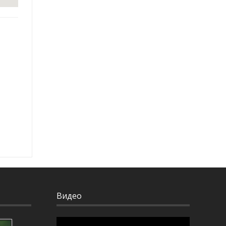
я
Видео
Видеоплеер