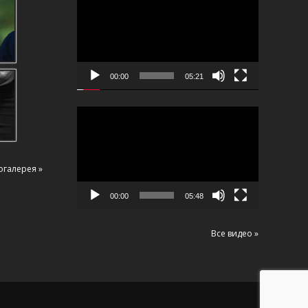
00:00
05:21
Видеоплеер
огалерея »
00:00
05:48
Все видео »