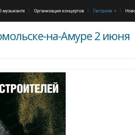
О музыканте
Организация концертов
Гастроли
Нов
омольске-на-Амуре 2 июня