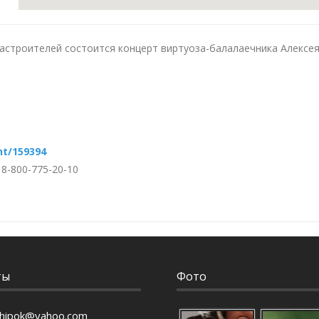
иастроителей состоится концерт виртуоза-балалаечника Алексе
t/159394
 8-800-775-20-10
ты
Фото
rhipok@yahoo.com