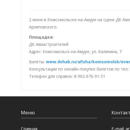
2 июня в Комсомольске-на-Амуре на сцене ДК Ав
Архиповского.
Площадка:
ДК Авиастроителей
Адрес: Комсомольск-на-Амуре, ул. Калинина, 7
Билеты:
www.dvhab.ru/afisha/komsomolsk/even
Консультации по онлайн-покупке билетов по тел.:
Телефон для справок: 8-962-676-91-51
Меню
Контак
Главная
E-mail:
a