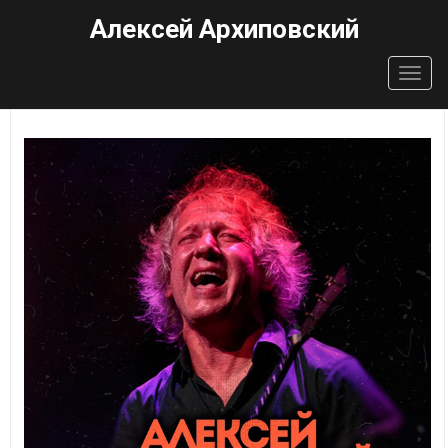
Алексей Архиповский
Togg
navig