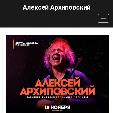
Алексей Архиповский
Togg
navig