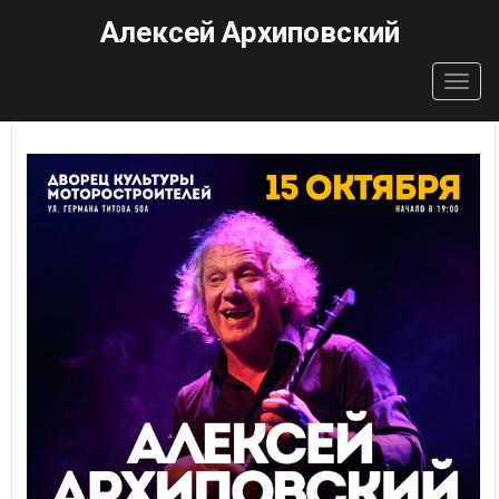
Алексей Архиповский
Togg
navig